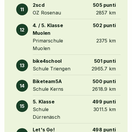
2scd
505 punti
11
OZ Rosenau
2857 km
4. / 5. Klasse
502 punti
12
Muolen
Primarschule
2375 km
Muolen
bike4school
501 punti
13
Schule Triengen
2965.7 km
Biketeam5A
500 punti
14
Schule Kerns
2618.9 km
5. Klasse
499 punti
15
Schule
3011.5 km
Dürrenäsch
Let's Go!
498 punti