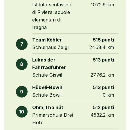
Istituto scolastico
1072.9 km
di Riviera: scuole
elementari di
Iragna
Team Köhler
515 punti
7
Schulhaus Zelgli
2468.4 km
Lukas der
513 punti
8
Fahrradführer
Schule Giswil
2776.2 km
Hübeli-Bowil
513 punti
9
Schule Bowil
0 km
Öhm, I ha nüt
512 punti
10
Primarschule Drei
4532.2 km
Höfe