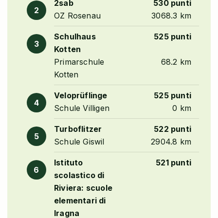
2sab
530 punti
2
OZ Rosenau
3068.3 km
Schulhaus
525 punti
3
Kotten
Primarschule
68.2 km
Kotten
Veloprüflinge
525 punti
4
Schule Villigen
0 km
Turboflitzer
522 punti
5
Schule Giswil
2904.8 km
Istituto
521 punti
6
scolastico di
Riviera: scuole
elementari di
Iragna