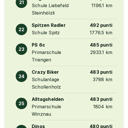
21
Schule Liebefeld
1196.1 km
Steinhölzli
Spitzen Radler
492 punti
22
Schule Spitz
1776.5 km
PS 6c
485 punti
23
Primarschule
2933.1 km
Triengen
Crazy Biker
483 punti
24
Schulanlage
3788 km
Schollenholz
Alltagshelden
483 punti
25
Primarschule
1804 km
Winznau
Dinos
480 punti