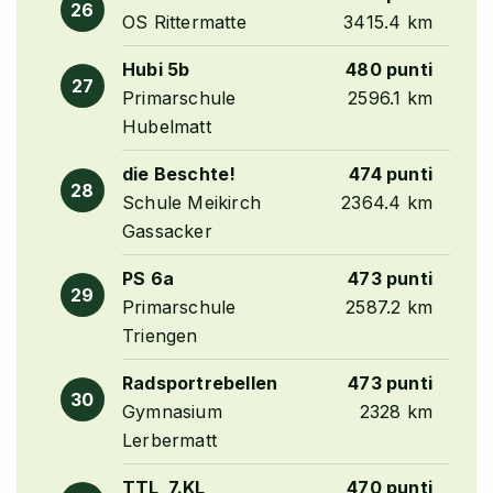
26
OS Rittermatte
3415.4 km
Hubi 5b
480 punti
27
Primarschule
2596.1 km
Hubelmatt
die Beschte!
474 punti
28
Schule Meikirch
2364.4 km
Gassacker
PS 6a
473 punti
29
Primarschule
2587.2 km
Triengen
Radsportrebellen
473 punti
30
Gymnasium
2328 km
Lerbermatt
TTL_7.KL
470 punti