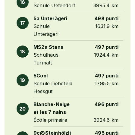
16
Schule Uetendorf
3995.4 km
5a Unterägeri
498 punti
17
Schule
1631.9 km
Unterägeri
MS2a Stans
497 punti
18
Schulhaus
1924.4 km
Turmatt
5Cool
497 punti
19
Schule Liebefeld
1795.5 km
Hessgut
Blanche-Neige
496 punti
20
et les 7 nains
École primaire
3924.6 km
9c@Steinhölzli
495 punti