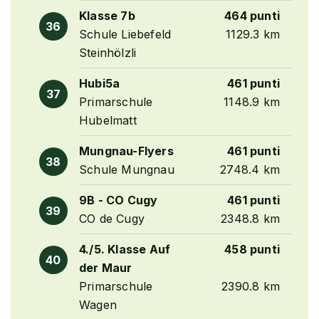
Klasse 7b
464 punti
36
Schule Liebefeld
1129.3 km
Steinhölzli
Hubi5a
461 punti
37
Primarschule
1148.9 km
Hubelmatt
Mungnau-Flyers
461 punti
38
Schule Mungnau
2748.4 km
9B - CO Cugy
461 punti
39
CO de Cugy
2348.8 km
4./5. Klasse Auf
458 punti
40
der Maur
Primarschule
2390.8 km
Wagen