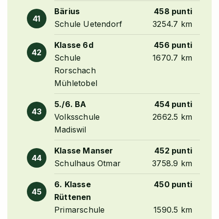
Bärius
458 punti
41
Schule Uetendorf
3254.7 km
Klasse 6d
456 punti
42
Schule
1670.7 km
Rorschach
Mühletobel
5./6. BA
454 punti
43
Volksschule
2662.5 km
Madiswil
Klasse Manser
452 punti
44
Schulhaus Otmar
3758.9 km
6. Klasse
450 punti
45
Rüttenen
Primarschule
1590.5 km