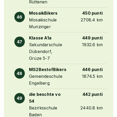
Rüttenen
MosaikBikers
450 punti
46
Mosaikschule
2708.4 km
Munzinger
Klasse A1a
449 punti
47
Sekundarschule
1932.6 km
Dübendorf,
Grüze 5-7
MS2BestofBikers
446 punti
48
Gemeindeschule
1874.5 km
Engelberg
die beschte vo
442 punti
49
54
Bezirksschule
2440.8 km
Baden